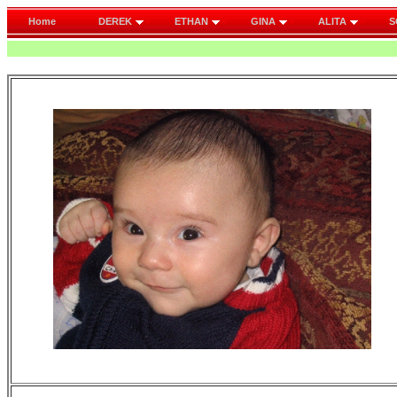
Home
DEREK
ETHAN
GINA
ALITA
S