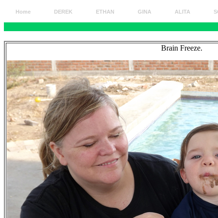
Home
DEREK
ETHAN
GINA
ALITA
S
ETHAN
Brain Freeze.