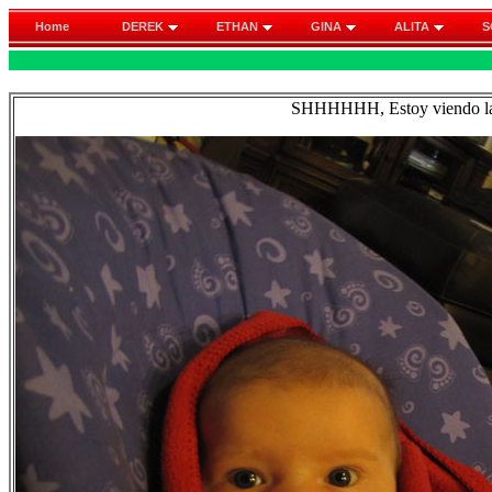
Home
DEREK
ETHAN
GINA
ALITA
S
SHHHHHH, Estoy viendo la 